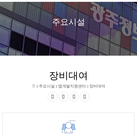
열
정
보
주요시설
기
문
화
산
업
장비대여
진
주요시설
앱개발지원센터
장비대여
흥
홈
원
공
글자
글자
인쇄
유
크게
작게
하
기