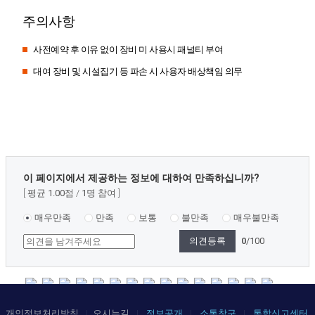
주의사항
사전예약 후 이유 없이 장비 미 사용시 패널티 부여
대여 장비 및 시설집기 등 파손 시 사용자 배상책임 의무
콘
이 페이지에서 제공하는 정보에 대하여 만족하십니까?
텐
평균
1.00
점
1
명 참여
츠
만
매우만족
만족
보통
불만족
매우불만족
족
0
/100
도
조
사
개인정보처리방침
오시는길
정보공개
소통창구
통합신고센터