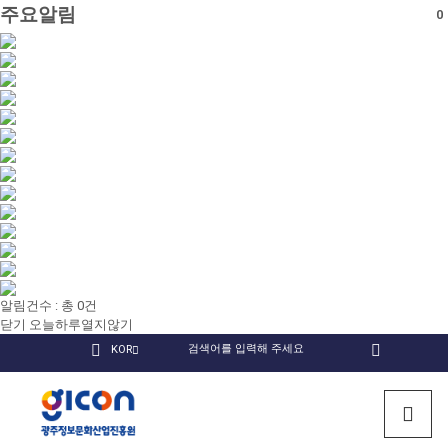
주요알림
0
알림건수 : 총
0
건
닫기
오늘하루열지않기
국
KOR
검
인
유
페
문
색
회원
스
튜
이
검색
사
타
브
스
광
이
그
북
트
램
주