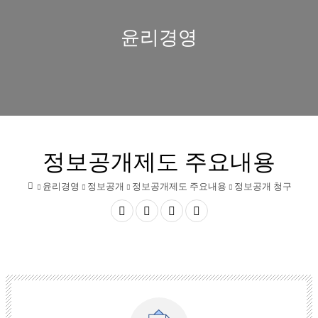
정
보
윤리경영
기
문
화
산
업
정보공개제도 주요내용
진
윤리경영
정보공개
정보공개제도 주요내용
정보공개 청구
흥
홈
원
공
글자
글자
인쇄
유
크게
작게
하
기