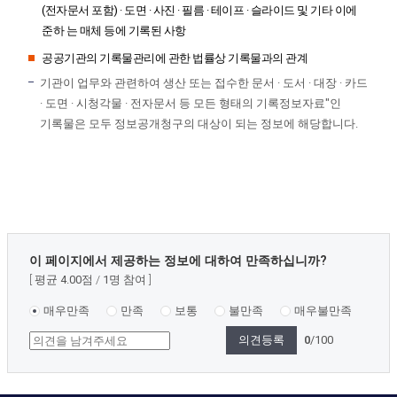
(전자문서 포함) · 도면 · 사진 · 필름 · 테이프 · 슬라이드 및 기타 이에
준하 는 매체 등에 기록된 사항
공공기관의 기록물관리에 관한 법률상 기록물과의 관계
기관이 업무와 관련하여 생산 또는 접수한 문서 · 도서 · 대장 · 카드
· 도면 · 시청각물 · 전자문서 등 모든 형태의 기록정보자료"인
기록물은 모두 정보공개청구의 대상이 되는 정보에 해당합니다.
콘
이 페이지에서 제공하는 정보에 대하여 만족하십니까?
텐
평균
4.00
점
1
명 참여
츠
만
매우만족
만족
보통
불만족
매우불만족
족
0
/100
도
조
사