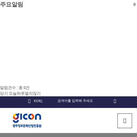
주요알림
0
알림건수 : 총
0
건
닫기
오늘하루열지않기
국
KOR
검
인
유
페
문
색
회원
스
튜
이
검색
사
타
브
스
광
이
그
북
트
램
주
열