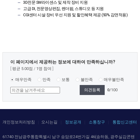
3D전문 SW라이센스 및 제작 장비 지원
고급 DI, 전문영상편집, 렌더팜, 스튜디오 등 지원
CGI센터 시설·장비 우선 지원 및 할인혜택 제공 (50% 감면적용)
콘
이 페이지에서 제공하는 정보에 대하여 만족하십니까?
텐
평균
5.00
점
1
명 참여
츠
만
매우만족
만족
보통
불만족
매우불만족
족
0
/100
도
조
사
개인정보처리방침
오시는길
정보공개
소통창구
통합신고센터
61740 전남광주통합특별시 남구 송암로24번가길 46(송하동, 광주실감콘텐