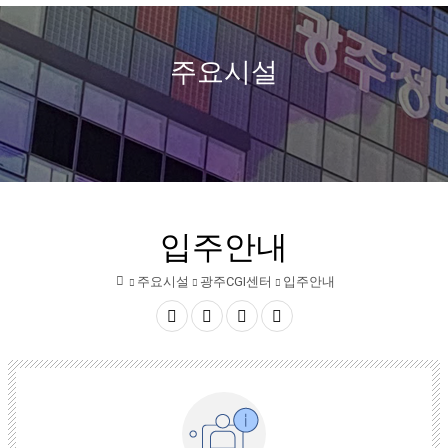
열
정
보
주요시설
기
문
화
산
업
입주안내
진
주요시설
광주CGI센터
입주안내
흥
홈
원
공
글자
글자
인쇄
유
크게
작게
하
기