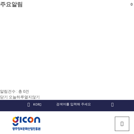
주요알림
0
알림건수 : 총
0
건
닫기
오늘하루열지않기
국
KOR
검
인
유
페
문
색
회원
스
튜
이
검색
사
타
브
스
광
이
그
북
트
램
주