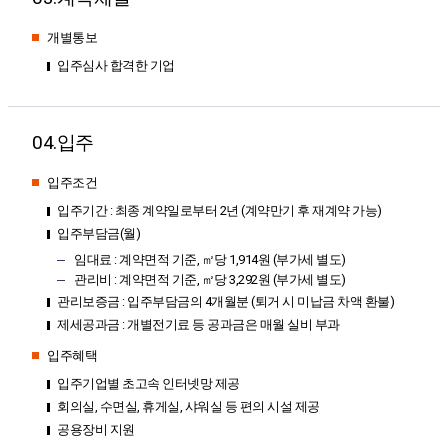
개별통보
입주심사 합격한 기업
04.입주
입주조건
입주기간 : 최종 계약일로부터 2년 (계약만기 후 재계약 가능)
입주부담금(월)
임대료 : 계약면적 기준, ㎡당 1,914원 (부가세 별도)
관리비 : 계약면적 기준, ㎡당 3,292원 (부가세 별도)
관리보증금 : 입주부담금의 4개월분 (퇴거 시 미납금 차액 환불)
제세공과금 : 개별전기료 등 공과금은 매월 실비 부과
입주혜택
입주기업별 초고속 인터넷망 제공
회의실, 수면실, 휴게실, 샤워실 등 편의 시설 제공
공용장비 지원