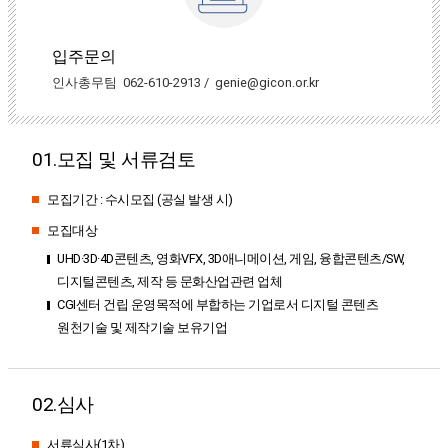
입주문의
인사총무팀
062-610-29
13 /
genie@gicon.or.kr
01.모집 및 서류검토
모집기간 : 수시모집 (공실 발생 시)
모집대상
UHD·3D·4D콘텐츠, 영화VFX, 3D애니메이션, 게임, 융합콘텐츠/SW,
디지털콘텐츠, 제작 등 문화산업관련 업체
CGI센터 건립 운영목적에 부합하는 기업로서 디지털 콘텐츠
원천기술 및 제작기술 보유기업
02.심사
서류심사(1차)