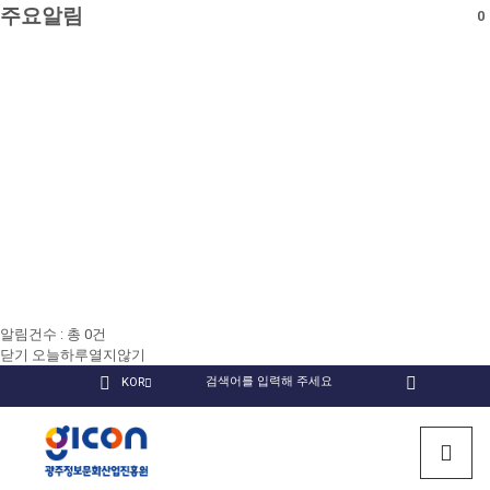
주요알림
0
알림건수 : 총
0
건
닫기
오늘하루열지않기
국
KOR
검
인
유
페
문
색
회원
스
튜
이
검색
사
타
브
스
광
이
그
북
트
램
주