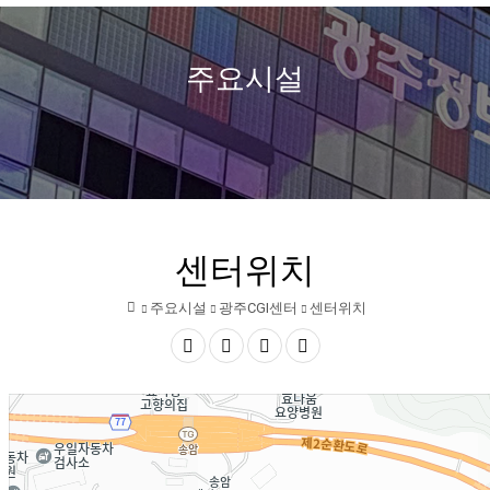
열
정
보
주요시설
기
문
화
산
업
센터위치
진
주요시설
광주CGI센터
센터위치
흥
홈
원
공
글자
글자
인쇄
유
크게
작게
하
기