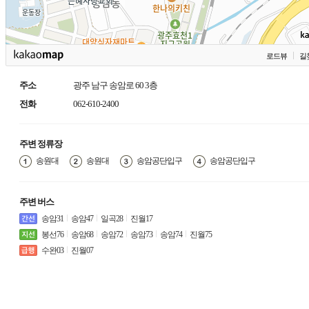
로드뷰
길
주소
광주 남구 송암로 60 3층
전화
062-610-2400
주변 정류장
송원대
송원대
송암공단입구
송암공단입구
주변 버스
송암31
송암47
일곡28
진월17
봉선76
송암68
송암72
송암73
송암74
진월75
수완03
진월07