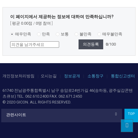
콘
이 페이지에서 제공하는 정보에 대하여 만족하십니까?
텐
평균
0.00
점
0
명 참여
츠
만
매우만족
만족
보통
불만족
매우불만족
족
0
/100
도
조
사
개인정보처리방침
오시는길
정보공개
소통창구
통합신고센터
61740 전남광주통합특별시 남구 송암로24번가길 46(송하동, 광주실감콘텐
츠큐브) TEL.
062.610.2400
FAX. 062.671.2450
© 2020 GICON. ALL RIGHTS RESERVED.
TOP
관련사이트