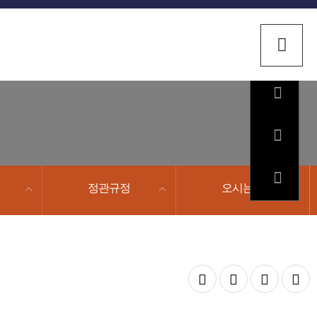
색
검색
열
기
정관규정
오시는길
공
글자
글자
인쇄