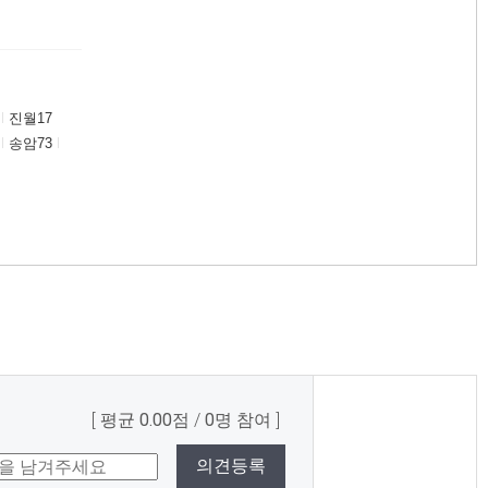
진월17
송암73
평균
0.00
점
0
명 참여