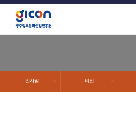
문
스
튜
이
사
타
브
스
광
이
그
북
트
램
주
정
보
문
인사말
비전
화
산
업