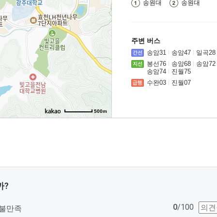
송원대
송원대
주변 버스
송암31
송암47
일곡28
봉선76
송암68
송암72
송암74
진월75
수완03
진월07
500m
까?
0
/100
불만족