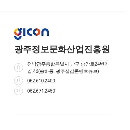
유
크게
작게
하
기
광주정보문화산업진흥원
전남광주통합특별시 남구 송암로24번가
길 46(송하동, 광주실감콘텐츠큐브)
062.610.2400
062.671.2450