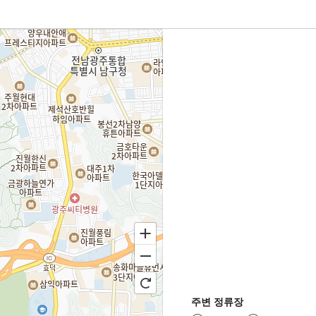
홈
주변 정류장