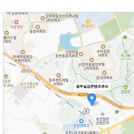
진
흥
원
광주실감콘텐츠큐브