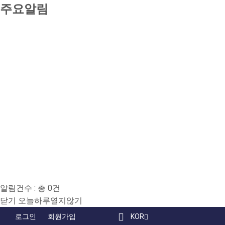
주요알림
알림건수 : 총
0
건
닫기
오늘하루열지않기
국
로그인
회원가입
KOR
인
유
페