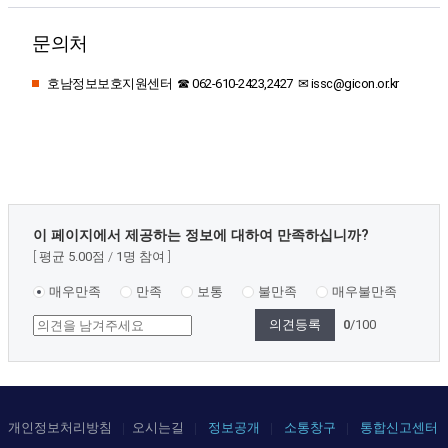
문의처
호남정보보호지원센터 ☎ 062-610-2423,2427 ✉ issc@gicon.or.kr
콘
이 페이지에서 제공하는 정보에 대하여 만족하십니까?
텐
평균
5.00
점
1
명 참여
츠
만
매우만족
만족
보통
불만족
매우불만족
족
0
/100
도
조
사
개인정보처리방침
오시는길
정보공개
소통창구
통합신고센터