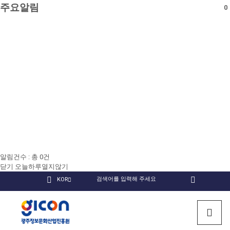
주요알림
0
알림건수 : 총
0
건
닫기
오늘하루열지않기
국
KOR
검
인
유
페
문
색
회원
스
튜
이
검색
사
타
브
스
광
이
그
북
트
램
주