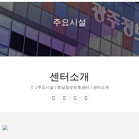
열
정
보
주요시설
기
문
화
산
업
센터소개
진
주요시설
호남정보보호센터
센터소개
흥
홈
원
공
글자
글자
인쇄
유
크게
작게
하
기