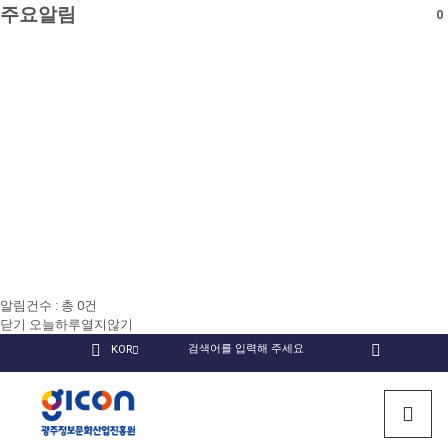
주요알림
0
알림건수 : 총
0
건
닫기
오늘하루열지않기
국
KOR
검
인
유
페
문
색
회원
스
튜
이
검색
사
타
브
스
광
이
그
북
트
램
주