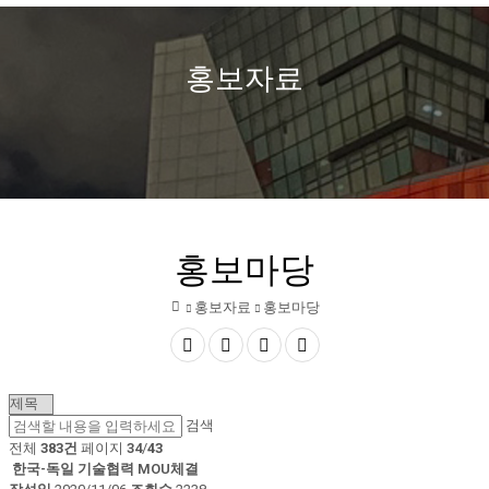
열
정
보
홍보자료
기
문
화
산
업
홍보마당
진
홍보자료
홍보마당
흥
홈
원
공
글자
글자
인쇄
게
유
크게
작게
시
검색
물
하
RSS
전체
383건
페이지
34
/
43
검
한국-독일 기술협력 MOU체결
기
색