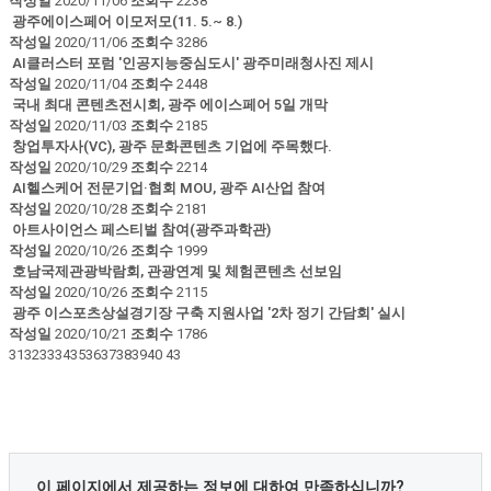
작성일
2020/11/06
조회수
2238
광주에이스페어 이모저모(11. 5.~ 8.)
작성일
2020/11/06
조회수
3286
AI클러스터 포럼 '인공지능중심도시' 광주미래청사진 제시
작성일
2020/11/04
조회수
2448
국내 최대 콘텐츠전시회, 광주 에이스페어 5일 개막
작성일
2020/11/03
조회수
2185
창업투자사(VC), 광주 문화콘텐츠 기업에 주목했다.
작성일
2020/10/29
조회수
2214
AI헬스케어 전문기업·협회 MOU, 광주 AI산업 참여
작성일
2020/10/28
조회수
2181
아트사이언스 페스티벌 참여(광주과학관)
작성일
2020/10/26
조회수
1999
호남국제관광박람회, 관광연계 및 체험콘텐츠 선보임
작성일
2020/10/26
조회수
2115
광주 이스포츠상설경기장 구축 지원사업 '2차 정기 간담회' 실시
작성일
2020/10/21
조회수
1786
31
32
33
34
35
36
37
38
39
40
43
콘
이 페이지에서 제공하는 정보에 대하여 만족하십니까?