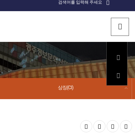
검
색
검색
열
기
상징(CI)