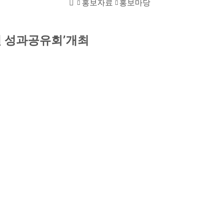
홍보자료
홍보마당
홈
남권 성과공유회’개최