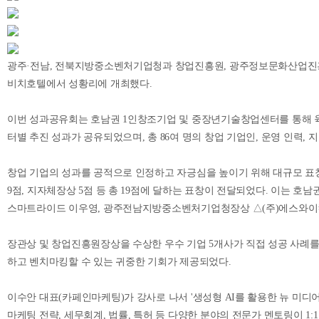
광주·전남, 전북지방중소벤처기업청과 창업진흥원, 광주정보문화산업진흥원, 
비치호텔에서 성황리에 개최했다.
이번 성과공유회는 호남권 1인창조기업 및 중장년기술창업센터를 통해 육
터별 추진 성과가 공유되었으며, 총 86여 명의 창업 기업인, 운영 인력,
창업 기업의 성과를 공적으로 인정하고 자긍심을 높이기 위해 대규모 표
9점, 지자체장상 5점 등 총 19점에 달하는 표창이 전달되었다. 이는 
스마트라이드 이우영, 광주전남지방중소벤처기업청장상 △(주)에스와이컴
장관상 및 창업진흥원장상을 수상한 우수 기업 5개사가 직접 성공 사례
하고 벤치마킹할 수 있는 귀중한 기회가 제공되었다.
이수안 대표(카페인마케팅)가 강사로 나서 '생성형 AI를 활용한 뉴 미디어
마케팅 전략, 세무회계, 법률, 특허 등 다양한 분야의 전문가 멘토링이 