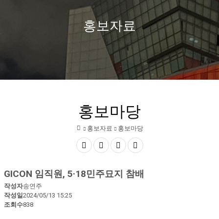
정
보
홍보자료
기
문
화
산
업
홍보마당
진
홍보자료
홍보마당
흥
홈
원
공
글자
글자
인쇄
GICON 임직원, 5·18민주묘지 참배
유
크게
작게
작성자
송연주
하
작성일
2024/05/13 15:25
조회수
838
기