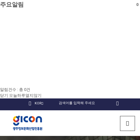
주요알림
0
알림건수 : 총
0
건
닫기
오늘하루열지않기
국
KOR
검
인
유
페
문
색
회원
스
튜
이
검색
사
타
브
스
광
이
그
북
트
램
주
열