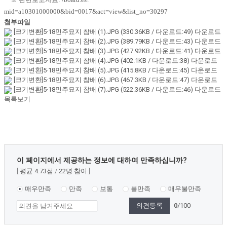
mid=a10301000000&bid=0017&act=view&list_no=30297
첨부파일
[크기변환]5·18민주묘지 참배 (1).JPG
(330.36KB / 다운로드:49)
다운로드
[크기변환]5·18민주묘지 참배 (2).JPG
(389.79KB / 다운로드:43)
다운로드
[크기변환]5·18민주묘지 참배 (3).JPG
(427.92KB / 다운로드:41)
다운로드
[크기변환]5·18민주묘지 참배 (4).JPG
(402.1KB / 다운로드:38)
다운로드
[크기변환]5·18민주묘지 참배 (5).JPG
(415.8KB / 다운로드:45)
다운로드
[크기변환]5·18민주묘지 참배 (6).JPG
(467.3KB / 다운로드:47)
다운로드
[크기변환]5·18민주묘지 참배 (7).JPG
(522.36KB / 다운로드:46)
다운로드
목록보기
콘
이 페이지에서 제공하는 정보에 대하여 만족하십니까?
텐
평균
4.73
점
22
명 참여
츠
만
매우만족
만족
보통
불만족
매우불만족
족
0
/100
도
조
사