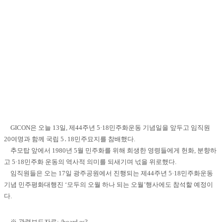
GICON은 오늘
13
일
,
제
44
주년
5·18
민주화운동 기념일을 앞두고 임직원
20
여명과 함께 국립
5
․
18
민주묘지를 참배했다
.
추모탑 앞에서
1980
년
5
월 민주화를 위해 희생한 영령들에게 헌화
,
분향하
고
5·18
민주화 운동의 역사적 의미를 되새기며 넋을 위로했다
.
임직원들은 오는
17
일 광주공원에서 진행되는 제
44
주년
5·18
민주화운동
기념 민주평화대행진
‘
모두의 오월 하나 되는 오월
’
행사에도 참석할 예정이
다
.
※ 관련보도자료:
/board.es?